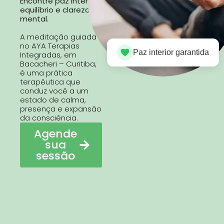
Encontre paz interior,
equilíbrio e clareza
mental.
A meditação guiada
no AYA Terapias
Paz interior garantida
Integradas, em
Bacacheri – Curitiba,
é uma prática
terapêutica que
conduz você a um
estado de calma,
presença e expansão
da consciência.
Agende
sua
sessão