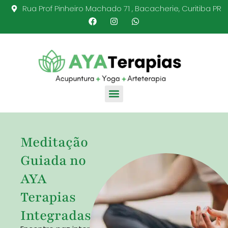
Rua Prof Pinheiro Machado 71 , Bacacherie, Curitiba PR
Meditação
Guiada no
AYA
Terapias
Integradas